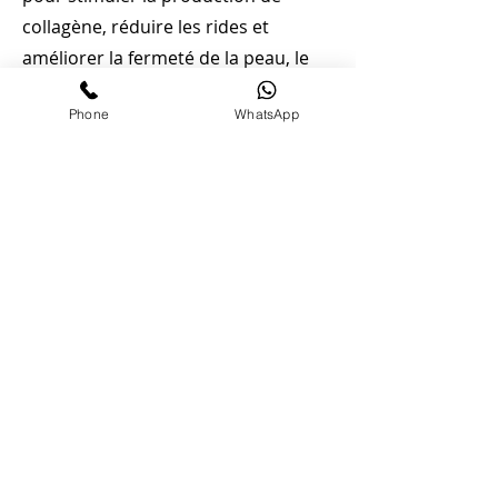
collagène, réduire les rides et
améliorer la fermeté de la peau, le
tout sans nécessiter de procédure
Phone
WhatsApp
chirurgicale invasive
L'avis de nos clients
Un effet lifting incroyable !